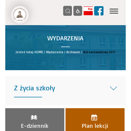
WYDARZENIA
__
Jesteś tutaj:
HOME
/
Wydarzenia
/
Archiwum
/
Bal karnawałowy 2017
Z życia szkoły
______
E-dziennik
Plan lekcji