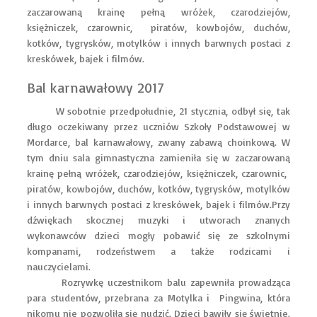
zaczarowaną krainę pełną wróżek, czarodziejów,
księżniczek, czarownic, piratów, kowbojów, duchów,
kotków, tygrysków, motylków i innych barwnych postaci z
kreskówek, bajek i filmów.
Bal karnawałowy 2017
W sobotnie przedpołudnie, 21 stycznia, odbył się, tak
długo oczekiwany przez uczniów Szkoły Podstawowej w
Mordarce, bal karnawałowy, zwany zabawą choinkową. W
tym dniu sala gimnastyczna zamieniła się w zaczarowaną
krainę pełną wróżek, czarodziejów, księżniczek, czarownic,
piratów, kowbojów, duchów, kotków, tygrysków, motylków
i innych barwnych postaci z kreskówek, bajek i filmów.Przy
dźwiękach skocznej muzyki i utworach znanych
wykonawców dzieci mogły pobawić się ze szkolnymi
kompanami, rodzeństwem a także rodzicami i
nauczycielami.
Rozrywkę uczestnikom balu zapewniła prowadząca
para studentów, przebrana za Motylka i Pingwina, która
nikomu nie pozwoliła się nudzić. Dzieci bawiły się świetnie.