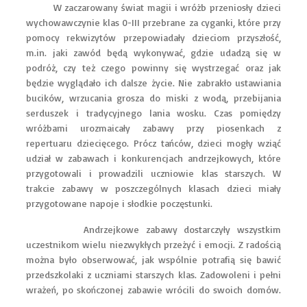
W zaczarowany świat magii i wróżb przeniosły dzieci
wychowawczynie klas 0-III przebrane za cyganki, które przy
pomocy rekwizytów przepowiadały dzieciom przyszłość,
m.in. jaki zawód będą wykonywać, gdzie udadzą się w
podróż, czy też czego powinny się wystrzegać oraz jak
będzie wyglądało ich dalsze życie. Nie zabrakło ustawiania
bucików, wrzucania grosza do miski z wodą, przebijania
serduszek i tradycyjnego lania wosku. Czas pomiędzy
wróżbami urozmaicały zabawy przy piosenkach z
repertuaru dziecięcego. Prócz tańców, dzieci mogły wziąć
udział w zabawach i konkurencjach andrzejkowych, które
przygotowali i prowadzili uczniowie klas starszych. W
trakcie zabawy w poszczególnych klasach dzieci miały
przygotowane napoje i słodkie poczęstunki.
Andrzejkowe zabawy dostarczyły wszystkim
uczestnikom wielu niezwykłych przeżyć i emocji. Z radością
można było obserwować, jak wspólnie potrafią się bawić
przedszkolaki z uczniami starszych klas. Zadowoleni i pełni
wrażeń, po skończonej zabawie wrócili do swoich domów.