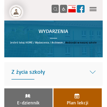
WYDARZENIA
__
Jesteś tutaj:
HOME
/
Wydarzenia
/
Archiwum
/
Andrzejki w naszej szkole
Z życia szkoły
______
E-dziennik
Plan lekcji