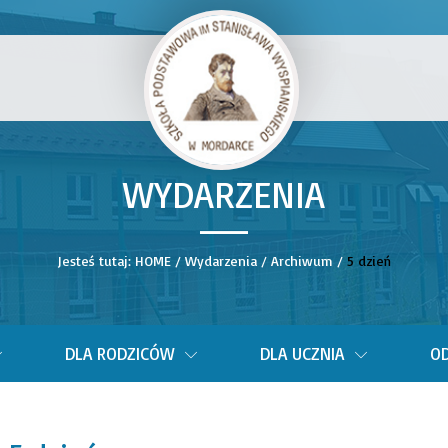
WYDARZENIA
__
Jesteś tutaj:
HOME
/
Wydarzenia
/
Archiwum
/
5 dzień
DLA RODZICÓW
DLA UCZNIA
OD