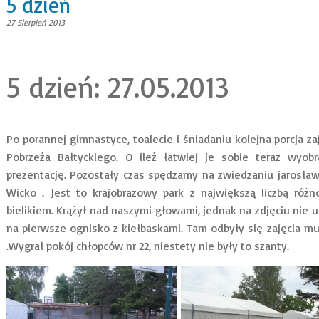
5 dzień
27 Sierpień 2013
5 dzień: 27.05.2013
Po porannej gimnastyce, toalecie i śniadaniu kolejna porcja z
Pobrzeża Bałtyckiego. O ileż łatwiej je sobie teraz wyob
prezentację. Pozostały czas spędzamy na zwiedzaniu jarosławs
Wicko . Jest to krajobrazowy park z największą liczbą ró
bielikiem. Krążył nad naszymi głowami, jednak na zdjęciu nie u
na pierwsze ognisko z kiełbaskami. Tam odbyły się zajęcia muz
.Wygrał pokój chłopców nr 22, niestety nie były to szanty.