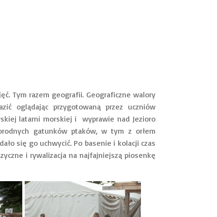
ajęć. Tym razem geografii. Geograficzne walory
razić oglądając przygotowaną przez uczniów
kiej latarni morskiej i wyprawie nad Jezioro
żnorodnych gatunków ptaków, w tym z orłem
dało się go uchwycić. Po basenie i kolacji czas
yczne i rywalizacja na najfajniejszą piosenkę